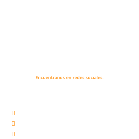
K&K Solutions
es una empresa dedicada al suministro de
repuestos e insumos de desgaste para las industrias que
procesan minerales metalicos y no metalicos.
Encuentranos en redes sociales:
Antofagasta, Chile
info@kyksolutionschile.com
+569 74505881